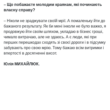
– Що побажаєте молодим краянам, які починають
власну справу?
– Ніколи не зраджувати своїй мрії. А помаленьку йти до
ба­жаного результату. Як би мені інколи не було важко, я
про­довжую йти своїм шляхом, укла­даю в бізнес гроші,
чимало ви­тра­чаю, але не здаюсь. А є люди, які при
перших перешкодах схо­дять зі своєї дороги і в підсумку
забувають про свою мрію. Тому бажаю всім витримки і
впертості в досягненні висот.
Юлія МИХАЙЛЮК.