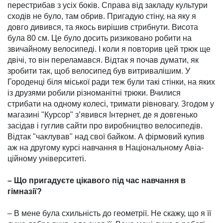
перестри­бав з усіх боків. Справа від закладу культури
сходів не було, там обрив. Пригадую стіну, на яку я
довго дивився, та якось вирі­шив стрибнути. Висота
була 80 см. Це було досить ризиковано робити на
звичайному вело­сипеді. І коли я повторив цей трюк ще
двічі, то він пере­ла­мався. Відтак я почав думати, як
зробити так, щоб велосипед був витривалішим. У
Городенці біля міської ради теж були такі стінки, на яких
із дру­зями робили різно­манітні трюки. Вчилися
стрибати на одному колесі, тримати рів­новагу. Зго­дом у
магазині "Кур­сор" з’явився Інтернет, де я довгенько
засідав і гуглив сайти про виробництво велосипедів.
Відтак "чаклував" над свої бай­ком. А фірмовий купив
аж на дру­гому курсі нав­чання в Націо­нальному Авіа­
ційному універси­теті.
– Що пригадуєте цікавого під час навчання в
гімназії?
– В мене була схильність до геометрії. Не скажу, що я її