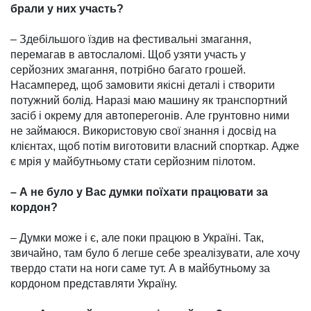
брали у них участь?
– Здебільшого їздив на фес­ти­вальні змагання,
перемагав в автослаломі. Щоб узяти участь у
серйозних змагання, потрібно багато грошей.
Насамперед, щоб замовити якісні деталі і створити
потужний болід. Наразі маю машину як транспортний
засіб і окрему для автоперегонів. Але грунтовно ними
не займаюся. Використовую свої знання і дос­від на
клієнтах, щоб потім ви­готовити власний спорткар. Ад­же
є мрія у майбутньому стати серйозним пілотом.
– А не було у Вас думки поїхати працювати за
кордон?
– Думки може і є, але поки працюю в Україні. Так,
звичайно, там було б легше себе зреалі­зувати, але хочу
твердо стати на ноги саме тут. А в майбутньому за
кордоном представляти Ук­раїну.