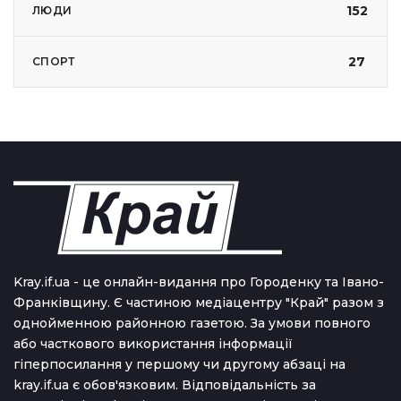
152
ЛЮДИ
27
СПОРТ
Kray.if.ua - це онлайн-видання про Городенку та Івано-
Франківщину. Є частиною медіацентру "Край" разом з
однойменною районною газетою. За умови повного
або часткового використання iнформацiї
гіперпосилання у першому чи другому абзаці на
kray.if.ua є обов'язковим. Відповідальність за