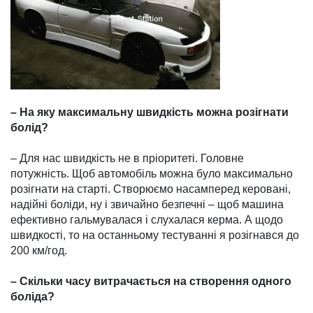
– На яку максимальну швид­кість можна розігнати
болід?
– Для нас швидкість не в пріоритеті. Головне
потужність. Щоб автомобіль можна було максимально
розігнати на стар­ті. Створюємо насамперед ке­ровані,
надійні боліди, ну і зви­чайно безпечні – щоб машина
ефективно гальмувалася і слу­халася керма. А щодо
швидкості, то на останньому тестуванні я розігнався до
200 км/год.
– Скільки часу витрачається на створення одного
боліда?