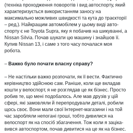
(техніка проход­ження по­воротів і вид автоспорту, який
характеризується викорис­тан­ням заносу на
максимально можливих швидкості та кута до траєкторії
– ред.). Найкращим автомобілем у цьому виді авто­
спорту є не Toyota Supra, яку я по­бачив на шикуванні, а
Nissan Silvia. Почав шукати цю машину і знайшов її.
Купив Nissan 13, і саме з того часу почалася моя
робота.
–
Важко було почати власну справу?
– Не настільки важко роз­почати, як її вести. Фактично
керів­ництво здійснюю сам. Ра­ніше, коли ще вкладав
кошти у велоспорт, я не розглядав це як бізнес. Просто
робив те, що мені подобалось. Але мав друзів у цій
сфері, які замовляли й пере­продували деталі, робили
щось своє. Вони мали свої Інтернет-магазини і на той
час заробляли непогані гроші, тобто дивилися на
велоспорт як на спосіб зба­гачення. Тож коли я заціка­
вився автоспортом, почав ди­витися на це як на бізнес.