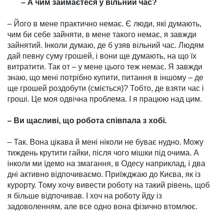
– А чим займаєтеся у віль­ний час?
– Його в мене практично немає. Є люди, які думають,
чим би себе зайняти, в мене такого немає, я завжди
зай­нятий. Інколи думаю, де б узяв вільний час. Людям
дай певну суму грошей, і вони ще думають, на що їх
витратити. Так от – у мене цього теж немає. Я завжди
знаю, що мені потрібно купити, питання в іншому – де
ще грошей роздобути (сміється)? Тобто, де взяти час і
гроші. Це моя одвічна проблема. І я працюю над цим.
– Ви щасливі, що робота співпала з хобі.
– Так. Вона цікава й мені ніколи не буває нудно. Можу
тиждень крутити гайки, після чого мішки під очима. А
інколи ми їдемо на змагання, в Одесу наприклад, і два
дні активно відпочиваємо. Приїжджаю до Києва, як із
курорту. Тому хочу вивести роботу на такий рівень, щоб
я більше відпочивав. І хоч на роботу йду із
задоволенням, але все одно вона фізично втомлює.