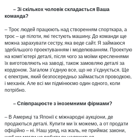
– Зі скількох чоловік скла­дається Ваша
команда?
– Троє людей працюють над створенням спорткара, а
троє – це пілоти, які тестують машину. До команди ще
можна зараху­вати сестру, яка веде сайт. Я займаюся
здебільшого проекту­ван­ням і моделюванням. Про­ектую
на комп’ютері деталі, після чого за моїми кресленнями
їх виготовляють на заводі, також замовляю деталі за
кордоном. Загалом з’єдную все, що не з’єд­нується. Ще
є електрик, який безпосередньо займається про­водкою,
і механік. Але всі ми підмінюємо один одного, коли
потрібно.
– Співпрацюєте з інозем­ними фірмами?
– В Америці та Японії є між­на­родні аукціони, де
продаються деталі. Купити ми їх можемо, а от продати
офіційно – ні. Наш уряд, на жаль, не приймає за­кони,