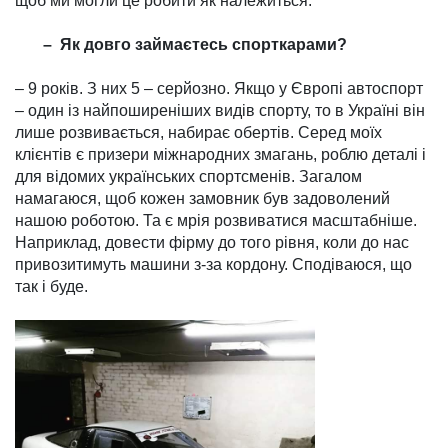
щоб ми могли це робити як належиться.
– Як довго займаєтесь спорт­карами?
– 9 років. З них 5 – серйозно. Якщо у Європі автоспорт
– один із найпоширеніших видів спорту, то в Україні він
лише розви­вається, набирає обертів. Серед моїх
клієнтів є призери між­народних змагань, роблю деталі і
для відомих українських спортс­менів. Загалом
намагаюся, щоб кожен замовник був задово­лений
нашою роботою. Та є мрія розвиватися масштабніше.
На­прик­лад, довести фірму до того рівня, коли до нас
приво­зи­тимуть машини з-за кордону. Сподіваюся, що
так і буде.