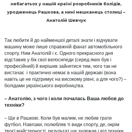
небагатьох у нашій країні розробників болідів,
уродженець Рашкова, а нині мешканець столиці –
Анатолій Шевчук
Так любити й до наймен­шої деталі знати і відчу­вати
машину може лише справжній фанат автомо­більного
спорту. Ним Ана­то­лій і є. Одного прекрасного дня
відставив у бік свої велосипеди (серед яких був і
професійний) й вирішив зайнятися тим, чого так не
вистачає і практично немає в нашій державі (вона
навіть це не підтримує на високому рівні, а для чого?) –
болідами українсь­кого виробництва.
– Анатолію, з чого і коли по­чалась Ваша любов до
техніки?
– Ще в Рашкові. Коли був малим, не любив грати
футбол. Навпаки, полюбляв ті види спор­ту, де, окрім
твоєї майстерності, результат ще залежав і від техні­ки.