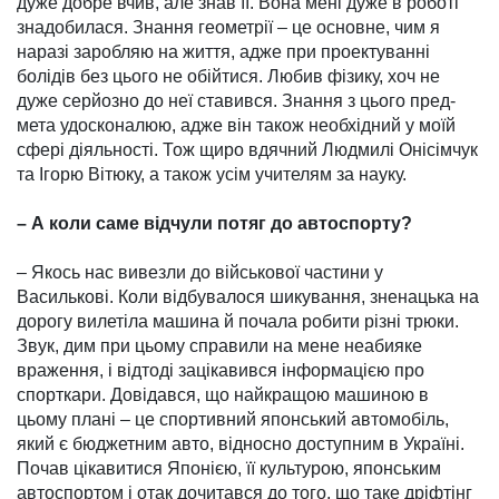
дуже добре вчив, але знав її. Вона мені дуже в роботі
знадобилася. Знання геометрії – це основне, чим я
наразі заробляю на життя, адже при проектуванні
болідів без цього не обійтися. Любив фізику, хоч не
дуже серйозно до неї ставився. Знання з цього пред­
мета удосконалюю, адже він також необхідний у моїй
сфері діяльності. Тож щиро вдяч­ний Людмилі Онісімчук
та Ігорю Вітюку, а також усім учителям за науку.
– А коли саме відчули потяг до автоспорту?
– Якось нас вивезли до війсь­кової частини у
Василькові. Коли відбувалося шикування, зне­нацька на
дорогу вилетіла ма­шина й почала робити різні трюки.
Звук, дим при цьому справили на мене неабияке
враження, і від­тоді зацікавився інформацією про
спорткари. Довідався, що найкращою ма­шиною в
цьому плані – це спор­тивний японський автомобіль,
який є бюджетним авто, відносно доступним в Ук­раїні.
Почав ціка­витися Японією, її культурою, японським
авто­спортом і отак дочитався до того, що таке дріф­тінг