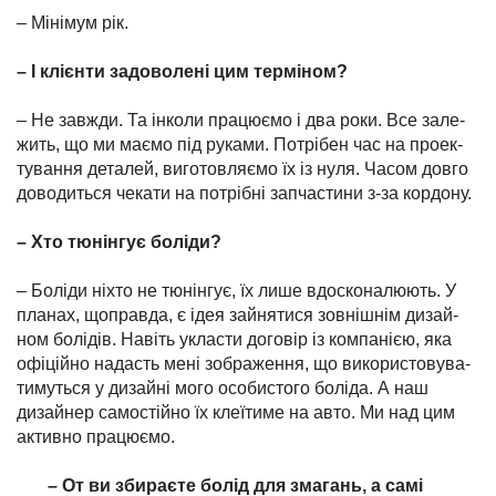
– Мінімум рік.
– І клієнти задово­лені цим терміном?
– Не завжди. Та інколи пра­цюємо і два роки. Все за­ле­
жить, що ми маємо під ру­ка­ми. Потрібен час на проек­
тування де­талей, ви­го­тов­ляємо їх із ну­ля. Часом довго
доводиться че­кати на потрібні запчастини з-за кордону.
– Хто тюнін­гує боліди?
– Боліди ніхто не тюнінгує, їх лише вдоско­налюють. У
пла­нах, щоправда, є ідея зайнятися зовнішнім дизай­
ном болідів. На­віть укласти до­говір із компа­нією, яка
офіційно надасть мені зоб­раження, що використовува­
ти­муться у ди­зайні мого особис­того боліда. А наш
дизайнер самостійно їх клеїтиме на авто. Ми над цим
активно працюємо.
– От ви збираєте болід для змагань, а самі