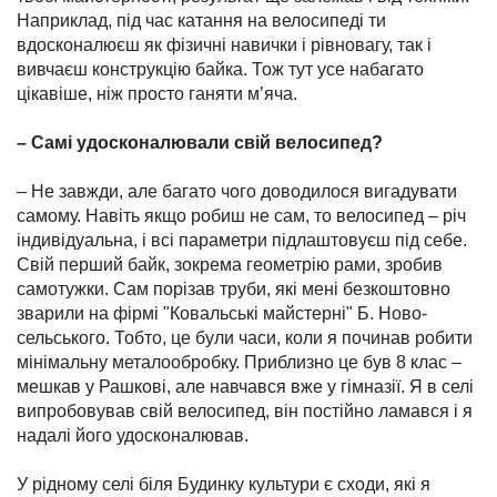
Наприклад, під час катання на велосипеді ти
вдосконалюєш як фізичні навички і рівновагу, так і
вивчаєш конструкцію байка. Тож тут усе набагато
цікавіше, ніж просто ганяти м’яча.
– Самі удосконалювали свій велосипед?
– Не завжди, але багато чого доводилося вигадувати
самому. Навіть якщо робиш не сам, то велосипед – річ
індивідуальна, і всі параметри підлаштовуєш під себе.
Свій перший байк, зокрема геометрію рами, зробив
само­тужки. Сам порізав труби, які мені безкоштовно
зварили на фір­мі "Ковальські майстерні" Б. Ново­
сельського. Тобто, це були часи, коли я починав робити
мінімальну металообробку. При­б­лизно це був 8 клас –
мешкав у Рашкові, але навчався вже у гімназії. Я в селі
випробовував свій велосипед, він постійно ламався і я
надалі його удоско­налював.
У рідному селі біля Будинку куль­тури є сходи, які я