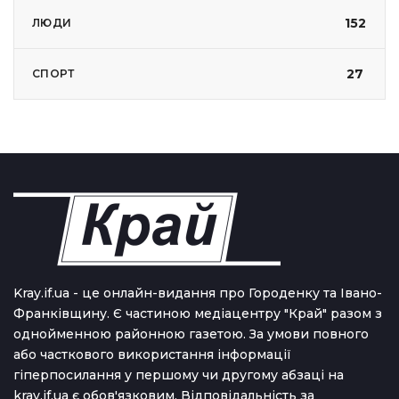
152
ЛЮДИ
27
СПОРТ
Kray.if.ua - це онлайн-видання про Городенку та Івано-
Франківщину. Є частиною медіацентру "Край" разом з
однойменною районною газетою. За умови повного
або часткового використання iнформацiї
гіперпосилання у першому чи другому абзаці на
kray.if.ua є обов'язковим. Відповідальність за