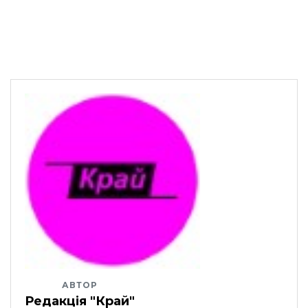
АВТОР
Редакція "Край"