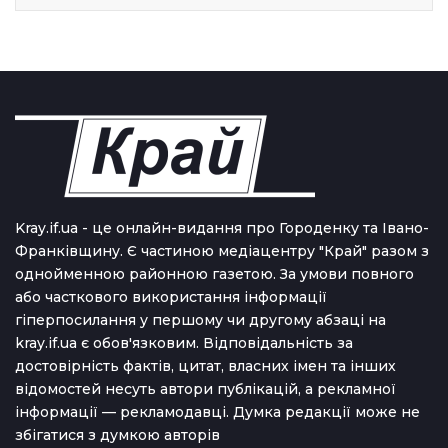
Kray.if.ua - це онлайн-видання про Городенку та Івано-
Франківщину. Є частиною медіацентру "Край" разом з
однойменною районною газетою. За умови повного
або часткового використання iнформацiї
гіперпосилання у першому чи другому абзаці на
kray.if.ua є обов'язковим. Відповідальність за
достовірність фактів, цитат, власних імен та інших
відомостей несуть автори публікацій, а рекламної
інформації — рекламодавці. Думка редакцiї може не
збiгатися з думкою авторiв