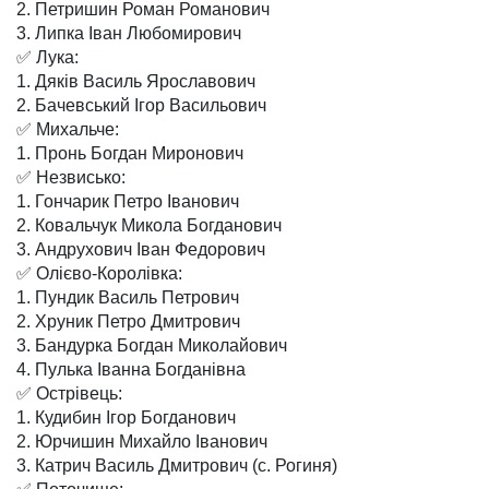
2. Петришин Роман Романович
3. Липка Іван Любомирович
✅ Лука:
1. Дяків Василь Ярославович
2. Бачевський Ігор Васильович
✅ Михальче:
1. Пронь Богдан Миронович
✅ Незвисько:
1. Гончарик Петро Іванович
2. Ковальчук Микола Богданович
3. Андрухович Іван Федорович
✅ Олієво-Королівка:
1. Пундик Василь Петрович
2. Хруник Петро Дмитрович
3. Бандурка Богдан Миколайович
4. Пулька Іванна Богданівна
✅ Острівець:
1. Кудибин Ігор Богданович
2. Юрчишин Михайло Іванович
3. Катрич Василь Дмитрович (с. Рогиня)