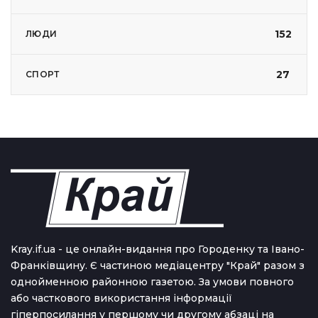
152
ЛЮДИ
27
СПОРТ
Kray.if.ua - це онлайн-видання про Городенку та Івано-
Франківщину. Є частиною медіацентру "Край" разом з
однойменною районною газетою. За умови повного
або часткового використання iнформацiї
гіперпосилання у першому чи другому абзаці на