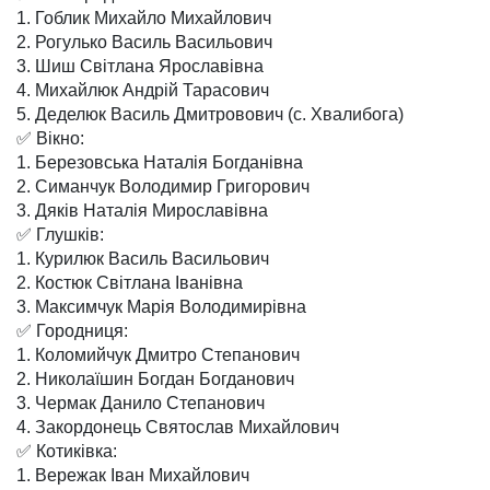
1. Гоблик Михайло Михайлович
2. Рогулько Василь Васильович
3. Шиш Світлана Ярославівна
4. Михайлюк Андрій Тарасович
5. Деделюк Василь Дмитровович (с. Хвалибога)
✅ Вікно:
1. Березовська Наталія Богданівна
2. Симанчук Володимир Григорович
3. Дяків Наталія Мирославівна
✅ Глушків:
1. Курилюк Василь Васильович
2. Костюк Світлана Іванівна
3. Максимчук Марія Володимирівна
✅ Городниця:
1. Коломийчук Дмитро Степанович
2. Николаїшин Богдан Богданович
3. Чермак Данило Степанович
4. Закордонець Святослав Михайлович
✅ Котиківка:
1. Вережак Іван Михайлович