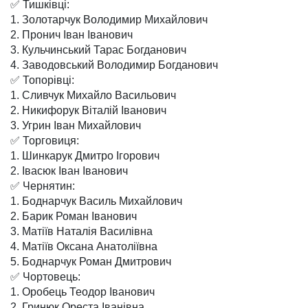
✅ Тишківці:
1. Золотарчук Володимир Михайлович
2. Пронич Іван Іванович
3. Кульчинський Тарас Богданович
4. Заводовський Володимир Богданович
✅ Топорівці:
1. Сливчук Михайло Васильович
2. Никифорук Віталій Іванович
3. Угрин Іван Михайлович
✅ Торговиця:
1. Шинкарук Дмитро Ігорович
2. Івасюк Іван Іванович
✅ Чернятин:
1. Боднарчук Василь Михайлович
2. Барик Роман Іванович
3. Матіїв Наталія Василівна
4. Матіїв Оксана Анатоліївна
5. Боднарчук Роман Дмитрович
✅ Чортовець:
1. Оробець Теодор Іванович
2. Гринюк Ореста Іванівна