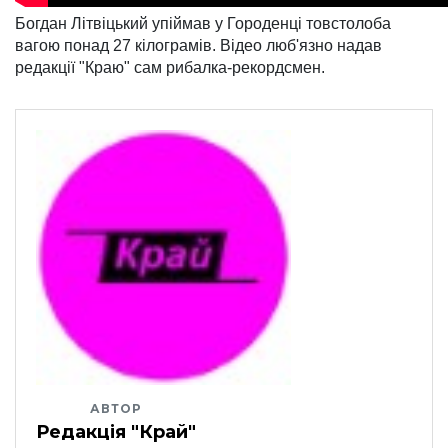
Богдан Літвіцький упіймав у Городенці товстолоба
вагою понад 27 кілограмів. Відео люб'язно надав
редакції "Краю" сам рибалка-рекордсмен.
АВТОР
Редакція "Край"