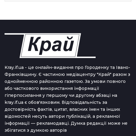
Kray.if.ua - це онлайн-видання про Городенку та Івано-
Франківщину. Є частиною медіацентру "Край" разом з
однойменною районною газетою. За умови повного
або часткового використання iнформацiї
гіперпосилання у першому чи другому абзаці на
kray.if.ua є обов'язковим. Відповідальність за
достовірність фактів, цитат, власних імен та інших
відомостей несуть автори публікацій, а рекламної
інформації — рекламодавці. Думка редакцiї може не
збiгатися з думкою авторiв