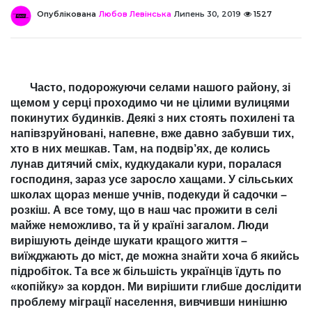
Опублікована
Любов Левінська
Липень 30, 2019
1527
Часто, подорожуючи селами нашого району, зі
щемом у серці проходимо чи не цілими вулицями
покинутих будинків. Деякі з них стоять похилені та
напівзруйновані, напевне, вже давно забувши тих,
хто в них мешкав. Там, на подвір’ях, де колись
лунав дитячий сміх, кудкудакали кури, поралася
господиня, зараз усе заросло хащами. У сільських
школах щораз менше учнів, подекуди й садочки –
розкіш. А все тому, що в наш час прожити в селі
майже неможливо, та й у країні загалом. Люди
вирішують деінде шукати кращого життя –
виїжджають до міст, де можна знайти хоча б якийсь
підробіток. Та все ж більшість українців їдуть по
«копійку» за кордон. Ми вирішити глибше дослідити
проблему міграції населення, вивчивши нинішню