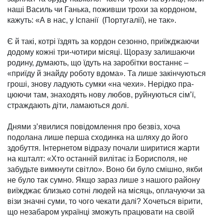
наші Василь чи Ганька, поживши трохи за кордоном,
кажуть: «А в нас, у Іспанії (Португалії), не так».
Є й такі, котрі їздять за кор­дон сезонно, приїжджаючи
до­до­му кожні три-чотири міся­ці. Що­разу залишаючи
родину, ду­мають, що їдуть на заробітки вос­таннє –
«приїду й знайду ро­боту вдома». Та лише закін­чу­ю­ться
гроші, знову ладую­ть сум­ки «на чехи». Нерідко пра­
цюючи там, знаходять нову любов, руй­нуються сім’ї,
страж­­­дають діти, ламаються долі.
Днями з’явилися пові­дом­лен­ня про безвіз, хоча
подолана лише перша сходинка на шляху до його
здобуття. Інтернетом відразу почали ширитися жарти
на кшталт: «Хто останній ви­літає із Борисполя, не
забудьте вимкнути світло». Воно би було смішно, якби
не було так сум­но. Якщо зараз лише з нашого району
виїжджає близько сотні людей на місяць, оплачуючи за
візи значні суми, то чого чекати далі? Хочеться вірити,
що не­забаром українці зможуть пра­цю­вати на своїй