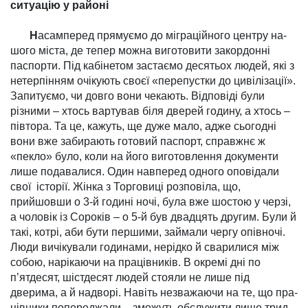
ситуацію у районі
Н
асамперед прямуємо до міграційного центру на­
шого міста, де тепер мож­на виготовити закор­донні
паспорти. Під кабінетом за­стаємо десятьох людей, які з
нетерпінням очікують своєї «перепустки до цивілізації».
Запитуємо, чи довго вони чекають. Відповіді були
різними – хтось вартував біля дверей годину, а хтось –
півтора. Та це, кажуть, ще дуже мало, адже сьогодні
вони вже забирають готовий паспорт, справжнє ж
«пекло» було, коли на його виготовлення документи
лише подавалися. Один навперед одного оповідали
свої історії. Жінка з Торговиці розповіла, що,
прийшовши о 3-й годині ночі, була вже шостою у черзі,
а чоловік із Сороків – о 5-й був двадцять другим. Були й
такі, котрі, аби бути першими, зай­мали чергу опівночі.
Люди вичікували годинами, нерідко й сварилися між
собою, нарі­каючи на працівників. В окремі дні по
п’ятдесят, шістдесят людей стояли не лише під
дверима, а й надворі. Навіть незважаючи на те, що пра­
цівники попереджали – змо­жуть обслужити лише трид­