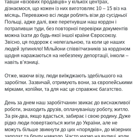
тав­ши «візових про­давців» у кількох центрах,
дізнаємося, що кожен із них виготовляє 10 – 15 віз на
місяць. Переважно всі люди роблять візи до сусідньої
Польщі, адже далі, вже перет­нувши наш кордон і
потрапив­ши туди, без повторної пере­вірки документів
можна їхати до будь-якої іншої країни Євро­со­юзу.
Звісно, ця подорож є нелегальною, та коли це наших
людей зупиняло! Мільйони співвітчизників за кордоном
щодня наражаються на небез­пеку депортації, інколи –
навіть в’язниці.
Отже, маючи візу, люди виїжджають здебільшого на
заробітки. Зазвичай, отримують вони, за європейськими
мір­ками, копійки, та для нас це справжнє багатство.
День за днем наш заро­бітчанин звикає до виснажливої
роботи, знаходить друзів, опла­чуванішу роботу, житло.
За рік-два, якщо вдасться, забирає і свою родину. Дуже
рідко люди повертаються жити до України, але не
можуть більше звик­нути до цих «порядків», до мізерних
зарплат та бруду навколо. Часто чуємо на вулиці, коли