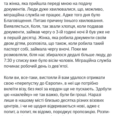
та жінка, яка прийшла переді мною на пода­чу
документів. Люди дуже хвилювалися, що, можливо,
міграційна служба не працює. Адже того дня було
Благові­щення. Питаю причину їхнього хвилювання.
Виявляється, Ко­ля, так звали хлопця, коли по­давав
документи, займав чергу о 3-ій годині ночі й був уже не
в першій десятці. Жінка, яка робила документи своїм
двом дітям, розповіла, що також, коли робила такий
паспорт собі, займала чергу вночі. Поки ми
розмовляли, біля нас збиралося дедалі більше люду, до
7:30 у списку вже було вісім чоловік. Міграційна служба
починає робочий день із дев’ятої.
Коли ви, все-таки, вистояли й вам удалося отримати
свою «перепустку до Європи», в неї ще потрібно
вклеїти візу, без якої за кордон ще не пускають. Здобути
цю «нак­лейку» не так важко, були би гроші. Наразі
лише в нашому місті близько десятка різних візових
центрів, і чи не щодня відкриваються нові, адже є
попит, а попит, як відомо, породжує пропозицію. Розпи­