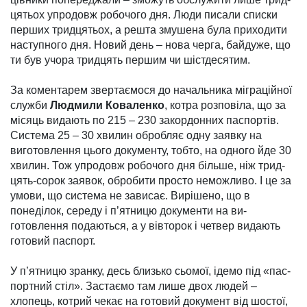
цятьох упродовж робочого дня. Люди писали списки
пер­ших тридцятьох, а решта зму­шена була приходити
наступ­ного дня. Новий день – нова черга, бай­дуже, що
ти був учора тридцять першим чи шістдесятим.
За коментарем звертаємося до начальника міграційної
служ­би
Людмили Коваленко
, котра розповіла, що за
місяць видають по 215 – 230 закор­донних пас­портів.
Система 25 – 30 хвилин обробляє одну заявку на
виготов­лення цього документу, тобто, на одного йде 30
хвилин. Тож упродовж робочого дня більше, ніж трид­
цять-сорок заявок, обробити просто неможливо. І це за
умови, що система не зависає. Вирішено, що в
понеділок, середу і п’ятницю документи на ви­
готовлення подаються, а у вів­торок і четвер видають
готовий пас­порт.
У п’ятницю зранку, десь близько сьомої, ідемо під «пас­
портний стіл». Застаємо там лише двох людей –
хлопець, котрий чекає на готовий доку­мент від шостої,