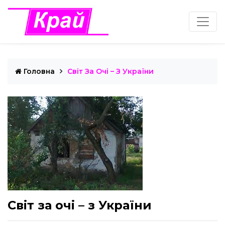
Головна
Світ За Очі – З України
Світ за очі – з України