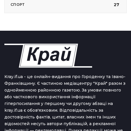
27
СПОРТ
Kray.if.ua - це онлайн-видання про Городенку та Івано-
Франківщину. Є частиною медіацентру "Край" разом з
однойменною районною газетою. За умови повного
або часткового використання iнформацiї
гіперпосилання у першому чи другому абзаці на
kray.if.ua є обов'язковим. Відповідальність за
достовірність фактів, цитат, власних імен та інших
відомостей несуть автори публікацій, а рекламної
інформації — рекламодавці. Думка редакцiї може не