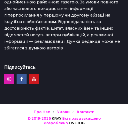
однойменною районною газетою. За умови повного
або часткового використання iнформацiї
гіперпосилання у першому чи другому абзаці на
kray.if.ua є обов'язковим. Відповідальність за
достовірність фактів, цитат, власних імен та інших
відомостей несуть автори публікацій, а рекламної
інформації — рекламодавці. Думка редакцiї може не
збiгатися з думкою авторiв
Підписуйтесь
Про Нас
Умови
Контакти
© 2019-2026
KRAY
Всі права захищено
Розроблено
LIVEJOB