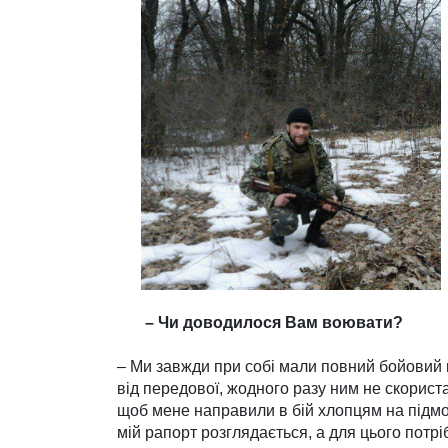
– Чи доводилося Вам воювати?
– Ми завжди при собі мали повний бойовий к
від передової, жодного разу ним не скориста
щоб мене направили в бій хлопцям на підмог
мій рапорт розглядається, а для цього потр