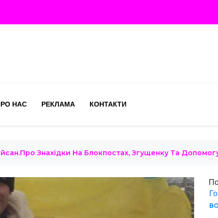
РО НАС
РЕКЛАМА
КОНТАКТИ
айсан.Про Знахідки На Блокпостах, Згущенку Та Допомог
По
Го
во