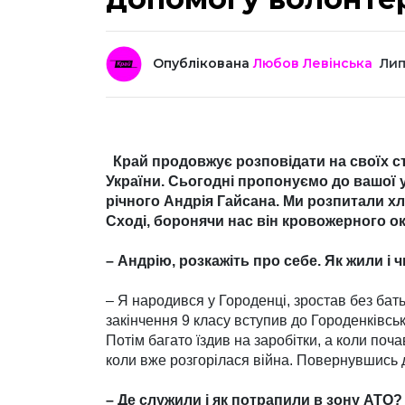
Опублікована
Любов Левінська
Лип
Край продовжує розповідати на своїх ст
України. Сьогодні пропонуємо до вашої ув
річного Андрія Гайсана. Ми розпитали хло
Сході, боронячи нас він кровожерного о
– Андрію, розкажіть про себе. Як жили і
– Я народився у Городенці, зростав без батьк
закінчення 9 класу вступив до Городенківськ
Потім багато їздив на заробітки, а коли поча
коли вже розгорілася війна. Повернувшись д
– Де служили і як потрапили в зону АТО?