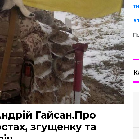
ти
ві
По
К
ндрій Гайсан.Про
стах, згущенку та
рів