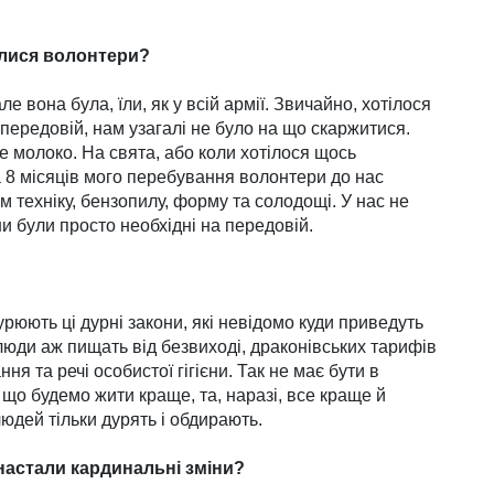
алися волонтери?
е вона була, їли, як у всій армії. Звичайно, хотілося
 передовій, нам узагалі не було на що скаржитися.
 молоко. На свята, або коли хотілося щось
а 8 місяців мого перебування волонтери до нас
м техніку, бензопилу, форму та солодощі. У нас не
и були просто необхідні на передовій.
бурюють ці дурні закони, які невідомо куди приведуть
 люди аж пищать від безвиході, драконівських тарифів
ня та речі особистої гігієни. Так не має бути в
, що будемо жити краще, та, наразі, все краще й
юдей тільки дурять і обдирають.
и настали кардинальні зміни?