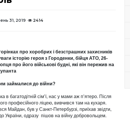
ень 31, 2019
2414
орінках про хоробрих і безстрашних захисників
аги історію героя з Городенки, бійця АТО, 26-
пця про його військові будні, які він пережив на
купанта
 чим займалися до війни?
а в багатодітній сім’ї, нас у ма­ми аж п’ятеро. Після
ого професій­но­го ліцею, вивчився там на кухаря.
вся Майдан, був у Санкт-Петербур­зі, приїхав звідти,
о України, одразу пішов на війну добро­вольцем.