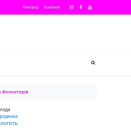
Реклама
Контакти
у Волонтерів
года
роденка
логість: