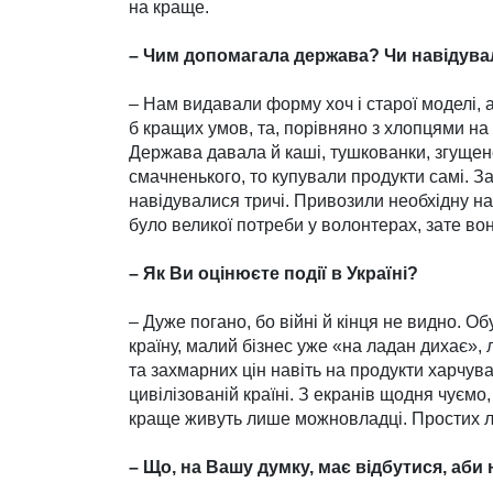
на краще.
– Чим допомагала держава? Чи навідув
– Нам видавали форму хоч і старої моделі, ал
б кращих умов, та, порівняно з хлопцями на
Держава давала й каші, тушкованки, згущене
смачненького, то купували продукти самі. З
навідувалися тричі. Привозили необхід­ну на
було великої потреби у волонтерах, зате вон
– Як Ви оцінюєте події в Україні?
– Дуже погано, бо війні й кінця не видно. О
країну, малий бізнес уже «на ладан дихає»,
та захмарних цін навіть на продукти харчуван
цивілізованій країні. З екранів щодня чуємо
краще живуть лише можно­владці. Простих л
– Що, на Вашу думку, має відбу­тис­я, аб