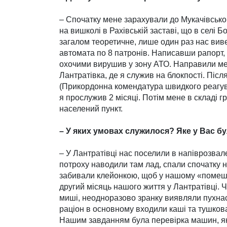
– Спочатку мене зарахували до Мукачівськог
на вишколі в Рахівській заставі, що в селі 
загалом теоретичне, лише один раз нас вивез
автомата по 8 патронів. На­писавши рапорт, 
охочими вирушив у зону АТО. Направи­ли мен
Лантратівка, де я служив на блокпості. Піс
(Прикордонна комен­датура швидкого реагув
я прослужив 2 місяці. Потім мене в складі г
населений пункт.
– У яких умовах служилося? Яке у Вас б
– У Лантратівці нас поселили в напіврозва
потроху наводили там лад, спали спочатку на
забивали клейонкою, щоб у нашому «помешка
другий місяць нашого життя у Лантратівці. Ч
миші, неодноразово зранку виявляли пухнаст
раціон в основному входили каші та тушкова
Нашим завданням була перевірка машин, які