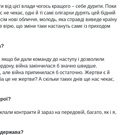
и від цієї влади чогось кращого – себе дурити. Поки
с не чекає, одні й ті самі олігархи дурять цей бідний
всім нові обличчя, молодь, яка справді виведе країну
ле вірю, що зміни таки настануть саме із прихо­дом
а?
а якщо би дали команду до наступу і дозволили
рдону, війна закінчилася б значно швидше.
, але війна припинилася б оста­точно. Жертви є й
ба це не жертви? А скільки таких днів ще нас чекає,
брої?
лали контракти й зараз на передовій, багато, як і я,
 держава?