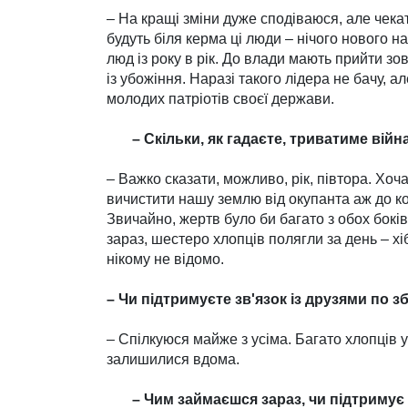
– На кращі зміни дуже сподіваюся, але чекат
будуть біля керма ці люди – нічого нового на
люд із року в рік. До влади мають прийти зо
із убожіння. Наразі такого лідера не бачу, а
молодих патріотів своєї держави.
– Скільки, як гадаєте, трива­тиме війн
– Важко сказати, можливо, рік, півтора. Хоч
вичистити нашу землю від окупанта аж до ко
Звичайно, жертв було би багато з обох боків
зараз, шестеро хлопців полягли за день – хі
нікому не відомо.
– Чи підтримуєте зв'язок із дру­зями по з
– Спілкуюся майже з усіма. Багато хлопців ук
залишилися вдома.
– Чим займаєшся зараз, чи під­тримує