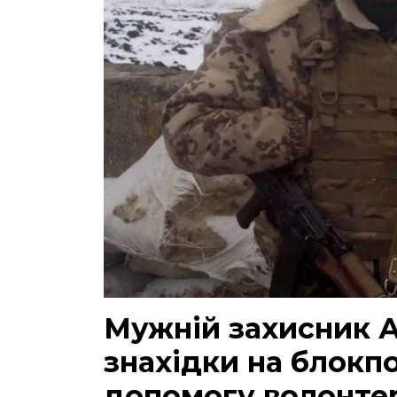
Мужній захисник А
знахідки на блокпо
допомогу волонте