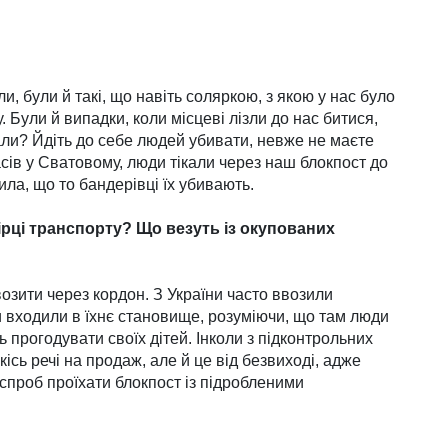
и, були й такі, що навіть соляркою, з якою у нас було
. Були й випадки, коли місцеві лізли до нас битися,
али? Йдіть до себе людей убивати, невже не маєте
ів у Сва­товому, люди тікали через наш блокпост до
сила, що то бандерівці їх убивають.
вірці транспорту? Що везуть із окупованих
возити через кордон. З України часто ввозили
и входили в їхнє становище, розуміючи, що там люди
ь прогодувати своїх дітей. Інколи з підконтрольних
ісь речі на продаж, але й це від безвиході, адже
спроб проїхати блокпост із підробленими