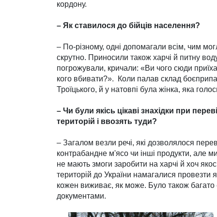
кордону.
– Як ставилося до бійців на­селення?
– По-різному, одні допомагали всім, чим могл
скрутно. Приносили також харчі й питну воду
погрожували, кричали: «Ви чого сюди приїх
кого вбивати?». Коли палав склад боєприпас
Троїцького, й у натовпі була жінка, яка голо
– Чи були якісь цікаві знахідки при пере
територій і ввозять туди?
– Загалом везли речі, які дозво­лялося пере
контрабандне м'ясо чи інші продукти, але м
не мають змоги заробити на харчі й хоч якос
територій до України намагалися провезти як
кожен виживає, як може. Було також багато 
документами.