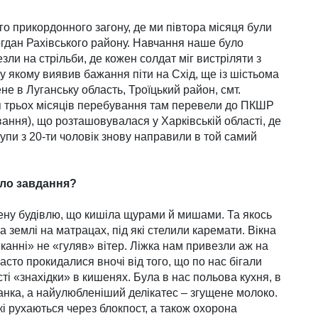
о прикордонного загону, де ми півтора місяця були
Богдан Рахівського району. Навчання наше було
ли на стрільби, де кожен солдат міг вистріляти з
у якому виявив бажан­ня піти на Схід, ще із шістьома
е в Луганську область, Троїцький район, смт.
ля трьох місяців перебу­ван­ня там перевели до ПКШР
ання), що розташовувалася у Харківській області, де
рупи з 20-ти чоловік знову направили в той самий
уло завдання?
лену будівлю, що кишіла щурами й мишами. Та якось
 землі на матрацах, під які стелили каремати. Вікна
нні» не «гуляв» вітер. Ліжка нам привезли аж на
асто прокидалися вночі від того, що по нас бігали
і «знахідки» в кишенях. Була в нас польова кухня, в
нка, а найулюбленіший деліка­тес – згущене молоко.
 рухаються через блокпост, а також охорона