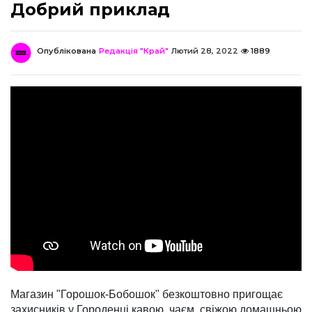
Добрий приклад
Опублікована
Редакція "Край"
Лютий 28, 2022
1889
Магазин "Горошок-Бобошок" безкоштовно пригощає
захисників у Городенці кавою, чаєм, свіжою домашньою