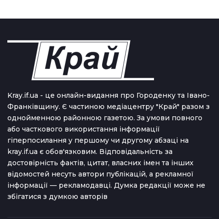
Kray.if.ua - це онлайн-видання про Городенку та Івано-
Франківщину. Є частиною медіацентру "Край" разом з
однойменною районною газетою. За умови повного
або часткового використання iнформацiї
гіперпосилання у першому чи другому абзаці на
kray.if.ua є обов'язковим. Відповідальність за
достовірність фактів, цитат, власних імен та інших
відомостей несуть автори публікацій, а рекламної
інформації — рекламодавці. Думка редакцiї може не
збiгатися з думкою авторiв