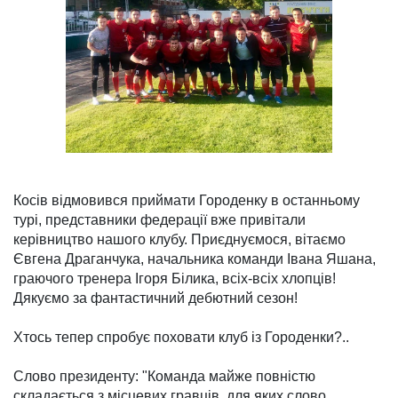
Косів відмовився приймати Городенку в останньому
турі, представники федерації вже привітали
керівництво нашого клубу. Приєднуємося, вітаємо
Євгена Драганчука, начальника команди Івана Яшана,
граючого тренера Ігоря Білика, всіх-всіх хлопців!
Дякуємо за фантастичний дебютний сезон!
Хтось тепер спробує поховати клуб із Городенки?..
Слово президенту: "Команда майже повністю
складається з місцевих гравців, для яких слово