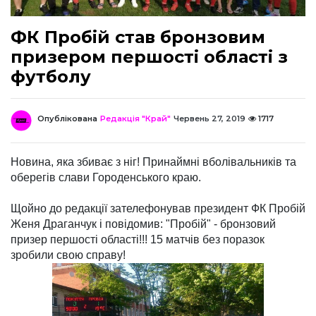
ФК Пробій став бронзовим
призером першості області з
футболу
Опублікована
Редакція "Край"
Червень 27, 2019
1717
Новина, яка збиває з ніг! Принаймні вболівальників та
оберегів слави Городенського краю.
Щойно до редакції зателефонував президент ФК Пробій
Женя Драганчук і повідомив: "Пробій" - бронзовий
призер першості області!!! 15 матчів без поразок
зробили свою справу!