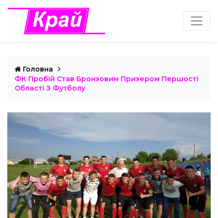
Головна
ФК Пробій Став Бронзовим Призером Першості
Області З Футболу