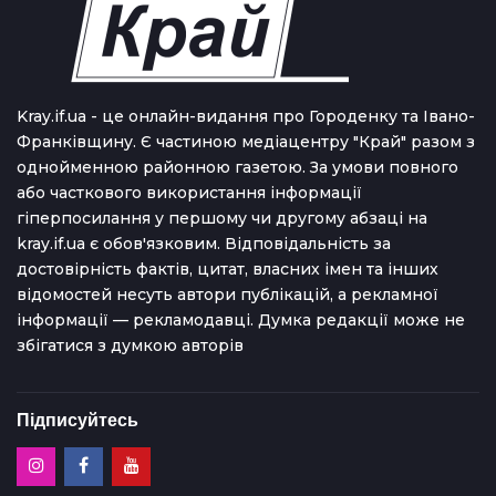
Kray.if.ua - це онлайн-видання про Городенку та Івано-
Франківщину. Є частиною медіацентру "Край" разом з
однойменною районною газетою. За умови повного
або часткового використання iнформацiї
гіперпосилання у першому чи другому абзаці на
kray.if.ua є обов'язковим. Відповідальність за
достовірність фактів, цитат, власних імен та інших
відомостей несуть автори публікацій, а рекламної
інформації — рекламодавці. Думка редакцiї може не
збiгатися з думкою авторiв
Підписуйтесь