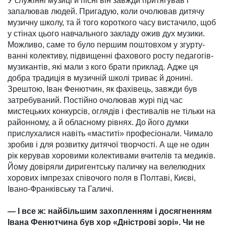
У служінні музиці й пісні він завжди притягував і
запалював людей. Пригадую, коли очолював дитячу
музичну школу, та й того короткого часу вистачило, щоб
у стінах цього навч­а­ль­ного закладу ожив дух музики.
Мож­ливо, саме то було першим пош­товхом у згурту­
ванні колективу, під­вищенні фахо­вого росту педагогів-
музикантів, які мали з кого брати приклад. Адже ця
добра традиція в музичній школі триває й донині.
Зрештою, Іван Фенютчин, як фахі­вець, завжди був
затребуваний. Постійно очолював журі під час
мистецьких конкурсів, оглядів і фестивалів не тільки на
районному, а й обласному рівнях. До його думки
прислухалися навіть «маститі» професіонали. Чимало
зробив і для розвитку дитячої твор­чості. А ще не один
рік керував хоро­вими колективами вчителів та меди­ків.
Йому довіряли диригентську па­личку на велелюдних
хорових імпре­зах співочого поля в Полтаві, Києві,
Івано-Франківську та Галичі.
— І все ж: найбільшим захоплен­ням і досягненням
Івана Фенютчина був хор «Дністрові зорі». Чи не