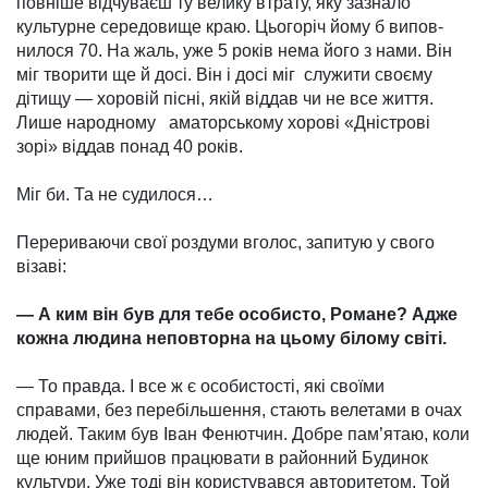
повніше відчуваєш ту велику втрату, яку зазнало
культурне середо­вище краю. Цьогоріч йому б випов­
нилося 70. На жаль, уже 5 років нема його з нами. Він
міг творити ще й досі. Він і досі міг служити своєму
дітищу — хоровій пісні, якій віддав чи не все життя.
Лише народному аматорсь­кому хорові «Дністрові
зорі» віддав понад 40 років.
Міг би. Та не судилося…
Перериваючи свої роздуми вго­лос, запитую у свого
візаві:
— А ким він був для тебе особис­то, Романе? Адже
кожна людина неповторна на цьому білому світі.
— То правда. І все ж є особистості, які своїми
справами, без перебіль­шення, стають велетами в очах
людей. Таким був Іван Фенютчин. Добре пам’ятаю, коли
ще юним прийшов працювати в районний Будинок
куль­тури. Уже тоді він користувався авторитетом. Той