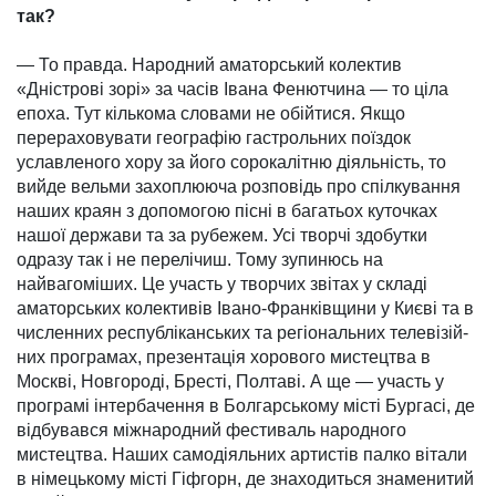
так?
— То правда. Народний аматор­ський колектив
«Дністрові зорі» за часів Івана Фенютчина — то ціла
епоха. Тут кількома словами не обійтися. Якщо
перераховувати геогра­фію гастрольних поїздок
уславленого хору за його сорокалітню діяльність, то
вийде вельми захоплююча розпо­відь про спілкування
наших краян з допомогою пісні в багатьох куточках
нашої держави та за рубежем. Усі творчі здобутки
одразу так і не перелічиш. Тому зупинюсь на
найвагоміших. Це участь у творчих звітах у складі
аматорських колективів Івано-Фран­ківщини у Києві та в
числен­них респуб­ліканських та регіональних телевізій­
них програмах, презентація хорового мистецтва в
Москві, Новго­роді, Бресті, Полтаві. А ще — участь у
програмі інтербачення в Болгарсь­кому місті Бургасі, де
відбу­вався міжна­родний фестиваль народ­ного
мистецт­ва. Наших самодіяльних артистів палко вітали
в німецькому місті Гіфгорн, де знаходиться зна­мени­тий