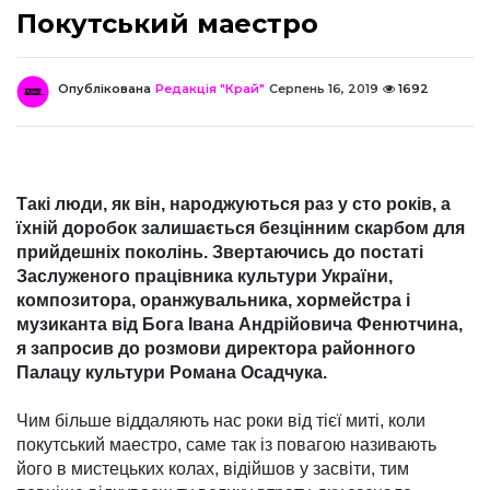
Покутський маестро
Опублікована
Редакція "Край"
Серпень 16, 2019
1692
Такі люди, як він, народжуються раз у сто років, а
їхній доробок залишається безцінним скарбом для
прийдешніх поколінь. Звертаючись до постаті
Заслуженого працівника культури України,
композитора, оранжувальника, хормейстра і
музиканта від Бога Івана Андрійовича Фенютчина,
я запросив до розмови директора район­ного
Палацу культури Романа Осадчука.
Чим більше віддаляють нас роки від тієї миті, коли
покутський маестро, саме так із повагою називають
його в мистецьких колах, відійшов у засвіти, тим