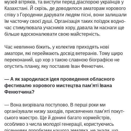
музей вітряків, та виступи перед діаспорою українців у
Казах­стані. Й скрізь, де доводилося амато­рам хоро­вого
співу з Городенки дарувати людям пісні, вони залишали
їм часточку своєї душі. Організація таких поїздок водно­
час стимулювала учасни­ків хору, давала їм наснаги ще
більше вдоско­налювати свою майстерність.
Час невпинно біжить, у колектив приходять нові
аматори, які перей­мають досвід ветеранів. Тому щиро
переконаний, що хор з такою славною біографією не
опустить планку, яку поставив Іван Фенютчин.
— А як зародилася ідея прове­ден­ня обласного
фестивалю хоро­во­го мистецтва пам’яті Івана
Фенют­чина?
— Вона визрівала поступово. В перші роки ми
організували низку заходів, присвячених пам’яті покут­
ського маестро. Ще й донині багато хормейстрів,
особливо з числа моло­дої генерації, користуючись
пісенними доробками нашого земляка, не знали, що