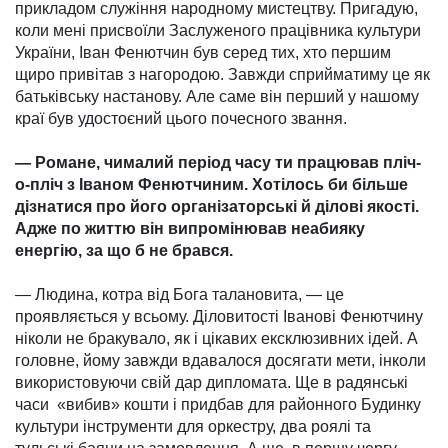
прикладом служіння народному мистецтву. Пригадую,
коли мені присвоїли Заслуженого працівника культури
України, Іван Фенютчин був серед тих, хто першим
щиро привітав з наго­родою. Завжди сприйматиму це як
батьківську настанову. Але саме він перший у нашому
краї був удостоєний цього почесного звання.
— Романе, чималий період часу ти працював пліч-
о-пліч з Іваном Фенютчиним. Хотілось би більше
дізнатися про його організаторські й ділові якості.
Адже по життю він випромінював неабияку
енергію, за що б не брався.
— Людина, котра від Бога талано­вита, — це
проявляється у всьому. Діловитості Іванові Фенютчину
ніко­ли не бра­кувало, як і цікавих ексклю­зив­них ідей. А
головне, йому завжди вдавалося досягати мети, інколи
використо­вуючи свій дар дипломата. Ще в радянські
часи «вибив» кошти і придбав для районного Будинку
культури інструменти для оркестру, два роялі та