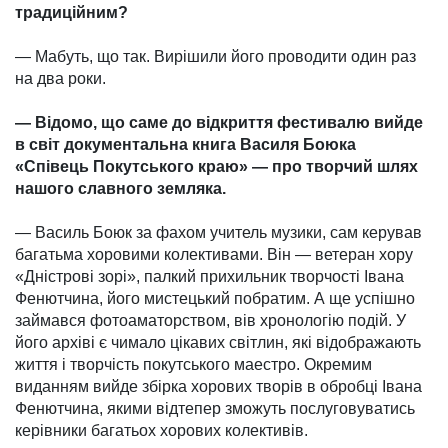
традиційним?
— Мабуть, що так. Вирішили його проводити один раз
на два роки.
— Відомо, що саме до відкриття фестивалю вийде
в світ документа­льна книга Василя Боюка
«Співець Покутського краю» — про творчий шлях
нашого славного земляка.
— Василь Боюк за фахом учитель музики, сам керував
багатьма хоро­вими колективами. Він — ветеран хору
«Дністрові зорі», палкий при­хильник творчості Івана
Фенютчина, його мистецький побратим. А ще успішно
займався фотоаматорством, вів хронологію подій. У
його архіві є чимало цікавих світлин, які відоб­ражають
життя і творчість покутського маестро. Окремим
виданням вийде збірка хорових творів в обробці Івана
Фенютчина, якими відтепер зможуть послуговуватись
керівники багатьох хорових колективів.