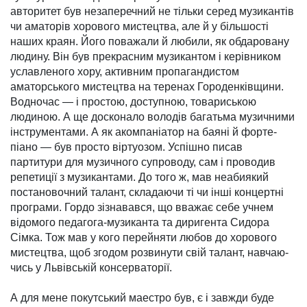
авторитет був незаперечний не тільки серед музи­кан­тів
чи аматорів хорового мис­тецтва, але й у більшості
наших краян. Його поважали й любили, як обда­ровану
людину. Він був прекрасним музикантом і керівником
услав­леного хору, активним пропагандис­том
аматорського мистецтва на теренах Городенківщини.
Водночас — і простою, доступною, товарись­кою
людиною. А ще досконало воло­дів багатьма музичними
інстру­ментами. А як акомпаніатор на баяні й форте­
піано — був просто віртуо­зом. Успішно писав
партитури для музич­ного супроводу, сам і проводив
репетиції з музикантами. До того ж, мав неабиякий
постановочний та­лант, складаючи ті чи інші концертні
програми. Гордо зізнавався, що вважає себе учнем
відомого педа­гога-музиканта та диригента Сидора
Сімка. Тож мав у кого перейняти любов до хорового
мистецтва, щоб згодом розвинути свій талант, нав­чаю­
чись у Львівській консерваторії.
А для мене покутський маестро був, є і завжди буде