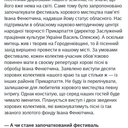
його вже нема на світі. Саме тому було запропоновано
започаткувати фестиваль хорового мистецтва па­м’яті
Івана Фенютчина, надавши йому статус обласного. Нас
підтримали в обласному науково-методичному центрі
народної творчості При­кар­паття (директор Заслужений
праців­ник культури України Василь Олексюк). А оскільки
митець жив і творив на Городенківщині, то й пісенний
захід вирішено провести в нашому місті. За умовами
фестивалю, кожен колектив-учасник обов’язково
повинен мати в своєму репертуарі хорові пісні в
обробці Івана Фенютчина. Заявлено виступи десяти
хорових колективів нашого краю та ще стільки ж — із
інших районів Прикарпаття. Не буду їх перелічувати,
залишаючи для люби­телів хорового мистецтва певну
інтригу. Однак констатую, що серед наших гостей буде
чимало іменитих. Планується виступ і двох зведених
хорових колективів, які виконува­тимуть пісні із так
званого золотого фонду Івана Фенютчина.
— А чи стане започаткований фестиваль