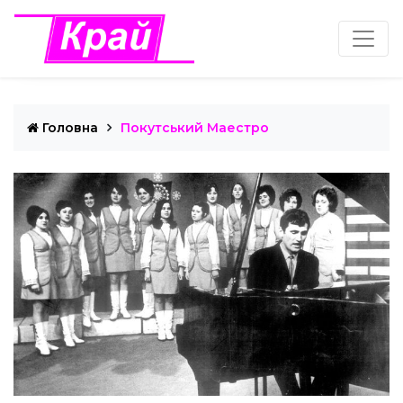
Головна
Покутський Маестро