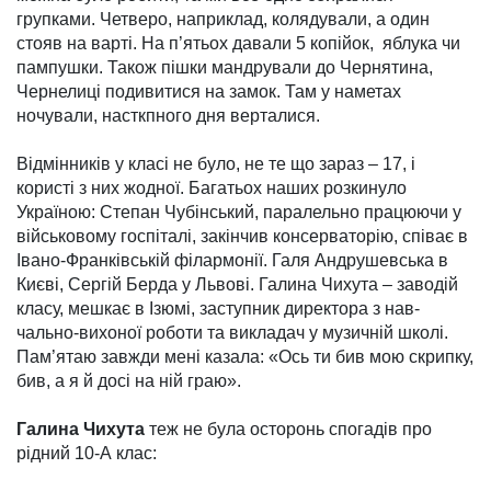
групками. Че­тверо, наприклад, коляду­вали, а один
стояв на варті. На п’ятьох давали 5 копійок, яблу­ка чи
пампушки. Також пішки мандру­вали до Чернятина,
Чернелиці подивитися на замок. Там у наметах
ночували, насткпного дня верталися.
Відмінників у класі не було, не те що зараз – 17, і
користі з них жодної. Багатьох наших роз­кинуло
Україною: Степан Чубін­ський, паралельно працю­ючи у
військовому госпіталі, закінчив консерваторію, співає в
Івано-Франківській філар­монії. Галя Андрушевська в
Києві, Сергій Берда у Львові. Галина Чихута – заводій
класу, мешкає в Ізюмі, заступник директора з нав­
чально-вихоної роботи та викла­дач у музичній школі.
Пам’ятаю завжди мені казала: «Ось ти бив мою скрип­ку,
бив, а я й досі на ній граю».
Галина Чихута
теж не була осторонь спогадів про
рідний 10-А клас: