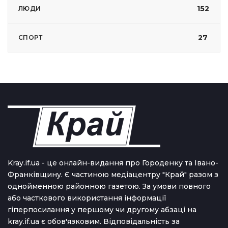
152
ЛЮДИ
27
СПОРТ
Kray.if.ua - це онлайн-видання про Городенку та Івано-
Франківщину. Є частиною медіацентру "Край" разом з
однойменною районною газетою. За умови повного
або часткового використання iнформацiї
гіперпосилання у першому чи другому абзаці на
kray.if.ua є обов'язковим. Відповідальність за