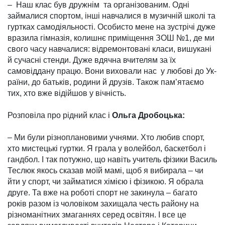
– Наш клас був дружнім та організованим. Одні
займалися спортом, інші навчалися в музич­ній школі та
гуртках само­діяль­ності. Особисто мене на зустрічі дуже
вразила гім­назія, колишнє приміщення ЗОШ №1, де ми
свого часу навчалися: відре­монтовані кла­си, вишукані
й сучасні стенди. Дуже вдячна вчителям за їх
самовіддану працю. Вони ви­ховали нас у любові до Ук­
раїни, до батьків, родини й друзів. Також па­м’ятаємо
тих, хто вже відійшов у вічність.
Розповіла про рідний клас і
Ольга Дробоцька:
– Ми були різноплановими учнями. Хто любив спорт,
хто мистецькі гуртки. Я грала у волейбол, баскетбол і
гандбол. І так потужно, що навіть учитель фізики Василь
Теслюк якось сказав моїй мамі, щоб я вибирала – чи
йти у спорт, чи займатися хімією і фізикою. Я обрала
друге. Та вже на роботі спорт не заки­нула – багато
років разом із чоловіком захищала честь ра­йону на
різноманітних змаганнях серед освітян. І все це