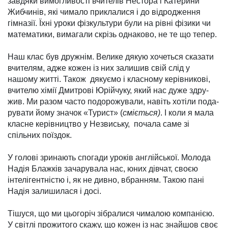
завдяки вимог­ливості вчителів Нестора і Катерини
Жибчинів, які чимало приклалися і до відрод­ження
гімназії. Їхні уроки фіз­культури були на рівні фізики чи
мате­матики, вимагали скрізь одна­ково, не те що тепер.
Наш клас був дружнім. Вели­ке дякую хочеться сказати
вчи­телям, адже кожен із них зали­шив свій слід у
нашому житті. Також дякуємо і клас­ному ке­рівникові,
вчителю хімії Дмит­ро­ві Юрійчуку, який нас дуже здру­
жив. Ми разом часто подо­рожували, навіть хотіли пода­
рувати йому значок «Ту­рист» (
сміється)
. І коли я мала
класне керівництво у Нез­виську, почала саме зі
спільних поїздок.
У голові зринають спогади уроків англійської. Молода
Надія Блажків зачарувала нас, юних дівчат, своєю
інтелігент­ністю і, як не дивно, вбранням. Такою пані
Надія залишилася і досі.
Тішуся, що ми цьогоріч зібралися чималою компанією.
У світлі прожитого скажу, що кожен із нас знайшов своє