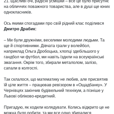
21. Щасливі очі, радісні усмішки – все це було присутнє
на обличчях поважного товариства, але в душі ще юних
однокласників.
Ось якими спогадами про свій рідний клас поділився
Дмитро Драбик:
– Ми були дружніми, весе­лими молодими людьми. Та
ще й спортивними. Дівчата грали у волейбол,
наприклад Ольга Дробоцька, хлопці здебільшого у
гандбол чи футбол, ми навіть їздили на всеукраїнські
зма­гання. Окрім того, збирали металолом, залізо,
сапали в колгоспі.
Так склалося, що мате­матику не любив, але присвятив
їй ціле життя – працював реві­зором в «Ощадбанку». У
Чер­нівцях закінчив будівельний технікум, а пізніше у
Львові обліково-кредитний.
Пригадую, як ходили коля­дувати. Колись відкрито це не
можна було робити, та ми все одно збиралися