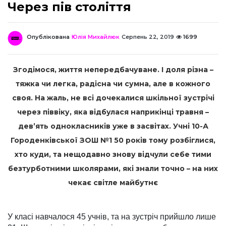
Через пів століття
Опублікована
Юлія Михайлюк
Серпень 22, 2019
1699
Згодімося, життя непередбачуване. І доля різна –
тяжка чи легка, радісна чи сумна, але в кожного
своя. На жаль, не всі дочекалися шкільної зустрічі
через піввіку, яка відбулася наприкінці травня –
дев’ять однокласників уже в засвітах. Учні 10-А
Горо­ден­ків­ської ЗОШ №1 50 років тому розбіглися,
хто куди, та нещодавно знову відчули себе тими
безтурботними школярами, які знали точно – на них
чекає світле майбутнє
У класі навчалося 45 учнів, та на зустріч прийшло лише