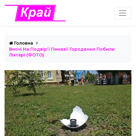
Головна
Вночі На Подвір'ї Гімназії Городенки Побили
Ліхтарі (ФОТО)