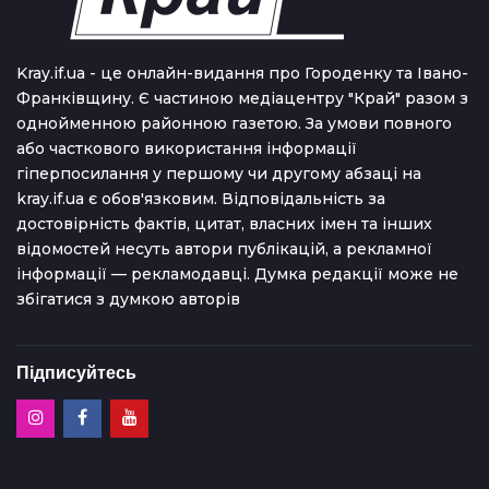
Kray.if.ua - це онлайн-видання про Городенку та Івано-
Франківщину. Є частиною медіацентру "Край" разом з
однойменною районною газетою. За умови повного
або часткового використання iнформацiї
гіперпосилання у першому чи другому абзаці на
kray.if.ua є обов'язковим. Відповідальність за
достовірність фактів, цитат, власних імен та інших
відомостей несуть автори публікацій, а рекламної
інформації — рекламодавці. Думка редакцiї може не
збiгатися з думкою авторiв
Підписуйтесь