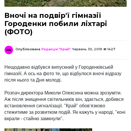
Вночі на подвір'ї гімназії
Городенки побили ліхтарі
(ФОТО)
Опублікована
Редакція "Край"
Червень 30, 2019
1427
Нещодавно відбувся випускний у Городенківській
гімназіїї. А ось на фото те, що відбулося вночі відразу
після нього та Дня молоді.
Розпач директора Миколи Олексина можна зрозуміти.
Аж після знищення світильників він, здається, добився
встановлення сигналізації. "Край" обов'язково
стежитиме за розвитком подій. Як кажуть у народі, "коні
вкрали - стайню замкнули".