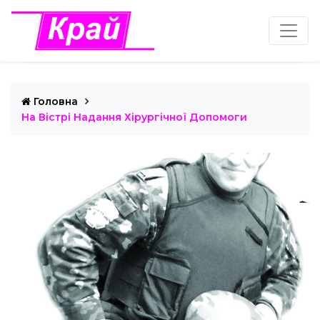
Головна
На Вістрі Надання Хірургічної Допомоги