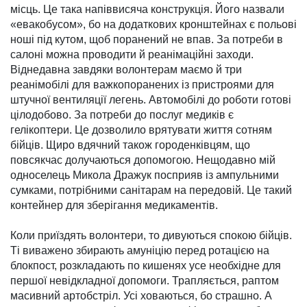
місць. Це така на­пів­висяча конструкція. Його назвали
«ева­ко­бусом», бо на додаткових кронштейнах є польові
ноші під кутом, щоб по­ранений не впав. За пот­ре­би в
салоні можна про­водити й реанімаційні заходи.
Віднедавна зав­дяки волонтерам маємо й три
реанімобілі для важ­копоранених із пристроя­ми для
штучної вентиляції легень. Автомобілі до роботи готові
цілодобово. За потреби до послуг медиків є
гелікоптери. Це дозволило врятувати жит­тя сотням
бійців. Щиро вдячний також городен­ків­цям, що
повсякчас долучаються допомогою. Нещодавно мій
одно­селець Микола Дражук посприяв із ампульними
сумками, потрібними са­ні­тарам на передовій. Це такий
контейнер для збе­рігання медикаментів.
Коли приїздять волон­тери, то дивуються спо­кою бійців.
Ті виважено збирають амуніцію перед ротацією на
блокпост, розкладають по кишенях усе необхідне для
першої невідкладної допомоги. Трапляє­ться, раптом
ма­сив­ний артобстріл. Усі ховаються, бо страшно. А