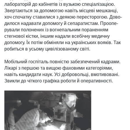
лабораторій до кабінетів із вузькою спеціалізацією.
Звертаю­ться за допомогою навіть міс­цеві мешканці,
хоч спо­чатку ставилися з деякою пересторогою. Дово­
ди­лося надавати до­по­могу й сепаратистам. Про­опе­
рували полонених із вог­непальним поранен­ням
стегнової кістки, іншим надали всебічну медичну
допомогу. Їх потім об­мі­няли на україн­ських воя­ків. Так
робить­ся в усьо­му цивілізова­ному світі.
Мобільний госпіталь повністю забезпечений кадрами.
Лікарі з першою та вищою фаховими кате­горіями,
навіть кандидати наук. Усі добровольці, вмотивовані.
Звикли до чіткого графіка роботи й оперативності.