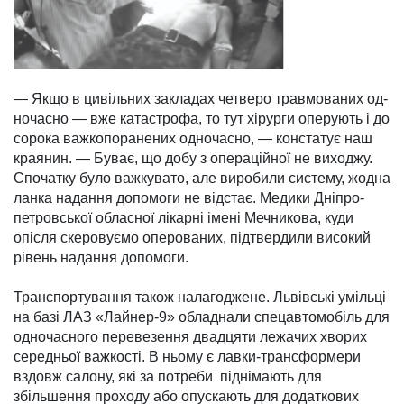
— Якщо в цивільних закладах чет­веро травмо­ваних од­
ночасно — вже катас­трофа, то тут хірурги оперують і до
сорока важкопоранених одно­часно, — констатує наш
краянин. — Буває, що добу з операційної не виходжу.
Спочатку було важкувато, але виробили систему, жодна
ланка надання допомоги не від­стає. Медики Дніпро­
петровської обласної лі­кар­ні імені Мечникова, куди
опісля скеровуємо оперованих, підтвердили високий
рівень надання допомоги.
Транспортування та­кож налагоджене. Львів­ські умільці
на базі ЛАЗ «Лайнер-9» обладнали спецавтомобіль для
одно­часного перевезення два­д­цяти лежачих хворих
середньої важкості. В ньому є лавки-транс­формери
вздовж салону, які за потреби піднімають для
збільшення проходу або опускають для додат­ко­вих