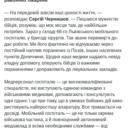
районних лікарень
— На передовій зов­сім інші цінності життя, —
розповідає
Сергій Чер­нишов
. — Пишаюся муж­­ністю
бійців, ро­зу­мію, що моє місце там, де найбільше
потрібен. Зараз у складі 66-го Львів­ського мобільного
госпіталю, у бригаді хі­рургів. Так зване пере­мир’я до­
дає роботи. Ми його фак­тично не відчу­ваємо через
постійний наплив по­ранених із Піс­ків, інших населених
пунктів До­неччини. Що­дня наші медики надають невід­
кладну допомогу, опе­рують бійців із важки­ми
пораненнями і доправ­ляють до лікувальних закладів.
Медперсонал госпі­талю — це висококва­ліфіковані
спеціалісти, які виступають єдиною ко­мандою з
військовими медиками, допомагають і консультують
одні одних. І це при тому, що в умо­вах бойових дій вико­
ристовують найпростішу апаратуру. Все тримається на
досвіді. Мобільний госпіталь — це не тільки окрема
військова частина, а й повноцінний авто­номний
медзаклад зі всі­ма необхідними служ­бами — від