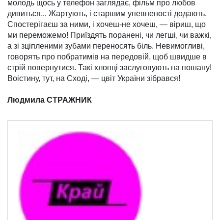
молодь щось у телефон заглядає, фільм про лю­бов
диви­ться... Жарту­ють, і стар­шим упевне­ності додають.
Спостері­гаєш за ними, і хочеш-не хочеш, — ві­риш, що
ми перемо­жемо! Приїздять поранені, чи легші, чи важкі,
а зі зціп­леними зубами пере­но­сять біль. Невимогливі,
говорять про побратимів на передовій, щоб швид­ше в
стрій повернутися. Такі хлопці заслуговують на пошану!
Воістину, тут, на Сході, — цвіт України зібрався!
Людмила СТРАЖНИК