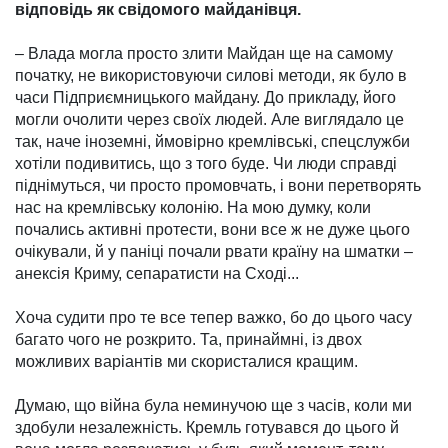
відповідь як свідомого майданівця.
– Влада могла просто злити Майдан ще на самому
початку, не використовуючи силові методи, як було в
часи Під­приєм­ницького майдану. До прикладу, його
могли очолити через своїх людей. Але вигля­дало це
так, наче іноземні, ймовірно кремлівські, спец­служ­би
хотіли подивитись, що з того буде. Чи люди справді
піднімуться, чи просто промов­чать, і вони перетворять
нас на кремлівську колонію. На мою думку, коли
почались активні протести, вони все ж не дуже цього
очікували, й у паніці почали рвати країну на шматки –
анексія Криму, сепаратисти на Сході...
Хоча судити про те все тепер важ­ко, бо до цього часу
багато чого не розкрито. Та, при­найм­ні, із двох
можливих варіантів ми скористалися кращим.
Думаю, що війна була не­мину­чою ще з часів, коли ми
здобули незалежність. Кремль готувався до цього й