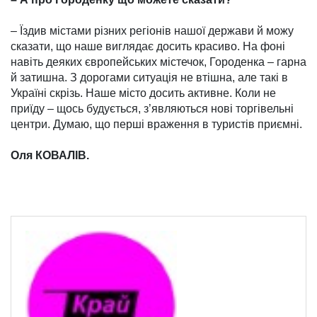
– Їздив містами різних ре­гіонів нашої держави й можу
сказати, що наше виглядає досить красиво. На фоні
навіть деяких європейських містечок, Городенка – гарна
й затишна. З дорогами ситуація не втішна, але такі в
Україні скрізь. Наше місто досить активне. Коли не
приїду – щось будується, з’яв­ляються нові торгівельні
цент­ри. Думаю, що перші враження в туристів приємні.
Оля КОВАЛІВ.