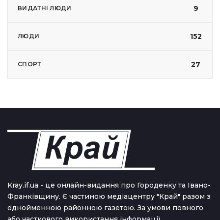
9
ВИДАТНІ ЛЮДИ
152
ЛЮДИ
27
СПОРТ
Kray.if.ua - це онлайн-видання про Городенку та Івано-
Франківщину. Є частиною медіацентру "Край" разом з
однойменною районною газетою. За умови повного
або часткового використання iнформацiї