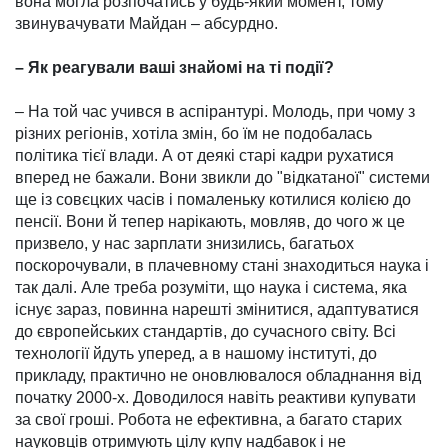
вона могла розпочатись у будь-який момент, тому
звинувачувати Майдан – абсурдно.
– Як реагували ваші зна­йомі на ті події?
– На той час учився в ас­піран­турі. Молодь, при чому з
різних регіонів, хотіла змін, бо їм не подобалась
політика тієї влади. А от деякі старі кадри рухатися
вперед не бажали. Вони звикли до "відкатаної" системи
ще із совєцких часів і помаленьку котилися колією до
пенсії. Вони й тепер нарікають, мовляв, до чого ж це
призвело, у нас зарплати знизились, багатьох
поскорочували, в плачевному стані знаходиться наука і
так далі. Але треба розуміти, що наука і система, яка
існує зараз, повинна нареш­ті змінитися, адаптуватися
до європейських стандартів, до сучасного світу. Всі
технології йдуть уперед, а в нашому ін­ституті, до
прикладу, прак­тично не оновлювалося облад­нання від
початку 2000-х. Доводилося навіть реактиви купувати
за свої гроші. Робота не ефек­тивна, а багато старих
науковців отримують цілу купу надбавок і не