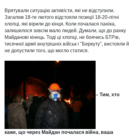
Врятували ситуацію активіс­ти, які не відступили.
Загалом 18-те лютого відстояли позиції 18-20-літні
хлопці, які вірили до кінця. Коли почалася паніка,
залишилося зовсім мало лю­дей. Думали, що до ранку
Майданові кінець. Тоді ці хлоп­ці, не боячись БТРів,
тисячної армії внутрішніх військ і "Бер­ку­ту", вистояли й
не допустили того, що могло статися.
– Тим, хто
каже, що через Майдан почалася війна, ва­ша