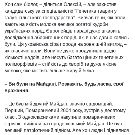
Хоч сам біолог, – ділиться Олексій, – але захистив
кандидатську за спеціаль­ністю "Генетика тварин у
галузі сільського госпо­дар­ства". Вивчав гени, які впли­
вають на якість молока великої рогатої худоби
українських порід. Європейців наразі дуже цікавить
дослідження абори­генних порід, які в нас давно колись
були. Ця українська сіра порода на зовнішній вигляд –
як класичні воли. Вони не дуже продуктивні щодо
кількості надоїв, але несуть багато цінних генетичних
поліморфізмів – стійкість до хворіб та дуже якісне
молоко, яке містить більше жиру й білка.
– Ви були на Майдані. Розкажіть, будь ласка, свої
враження.
– Це був мій другий Майдан, значно свідоміший.
Перший, Помаранчевий 2004 року, зу­стрів у десятому
класі. З одно­класниками накупили пома­ранчевих
стрічок і вийшли на городенківський Майдан. Це був
великий патріотичний під­йом. Але хоч люди і піднялися