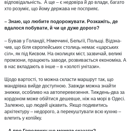
відповідальність. А ще – є недовіра й до влади, багато
хто розуміє, що йому держава не посприяє.
– Знаю, що любите подо­рожувати. Розкажіть, де
вдалося побувати, й чи це дуже дорого?
– Бував у Голандії, Німеч­чині, Бельгії, Польщі. Відзна­
чив, що біля європейських столиць немає «царських
сіл», як під Києвом. На околицях міст, зазвичай, великі
промзо­ни, працюють заводи, розвиває­ться економіка. А
в нас вклада­ють в інше – в «золоті унітази».
Щодо вартості, то можна скласти маршрут так, що
манд­рівка вийде доступною. Завжди можна знайти
знижки, особ­ливо на автоперевезення. Тиж­день-два за
кордоном може обійтися дешевше, ніж на морі в Одесі.
Залежно, що людей цікавить. Якщо подивитись
архітектуру – недорого, а пе­рекуштувати всю кухню –
влетить у копійку.
– А про Городенку що можете сказати?