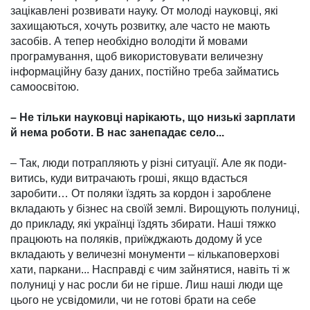
зацікавлені розвивати науку. От молоді науковці, які
захи­щаються, хочуть розвитку, але часто не мають
засобів. А тепер необхідно володіти й мовами
програмування, щоб викорис­товувати величезну
інформа­ційну базу даних, по­стійно треба займатись
само­освітою.
– Не тільки науковці нарі­кають, що низькі зарплати
й нема роботи. В нас зане­падає село...
– Так, люди потрапляють у різні ситуації. Але як поди­
витись, куди витрачають гроші, якщо вдасться
заробити… От поляки їздять за кордон і зароб­лене
вкладають у бізнес на своїй землі. Вирощують полу­ниці,
до прикладу, які українці їздять збирати. Наші тяжко
працюють на поляків, приїжд­жають додому й усе
вкладають у величезні монументи – кілька­поверхові
хати, паркани... На­справді є чим зайнятися, навіть ті ж
полуниці у нас росли би не гірше. Лиш наші люди ще
цього не усвідомили, чи не готові брати на себе