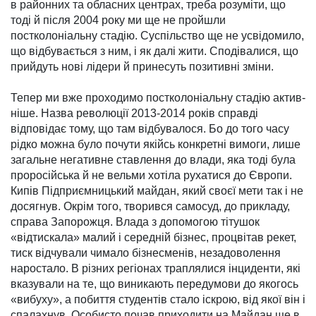
в районних та обласних цент­рах, треба розуміти, що
тоді й після 2004 року ми ще не пройшли
постколоніальну ста­дію. Сус­пільство ще не усвідо­ми­ло,
що відбувається з ним, і як далі жити. Сподівалися, що
прий­дуть нові лідери й при­несуть позитивні зміни.
Тепер ми вже проходимо постколоніальну стадію актив­
ніше. Назва революції 2013-2014 років справді
відповідає тому, що там відбувалося. Бо до того часу
рідко можна було почути якійсь конкретні вимоги, лише
загальне негативне став­лення до влади, яка тоді була
проросійська й не вельми хотіла рухатися до Європи.
Кипів Підприємницький май­дан, який своєї мети так і не
досяг­нув. Окрім того, творився самосуд, до прикладу,
справа Запорожця. Влада з допомогою тітушок
«відтискала» малий і середній бізнес, процвітав рекет,
тиск відчували чимало бізнесменів, незадоволення
наростало. В різних регіонах траплялися інциденти, які
вка­зували на те, що виникають передумови до якогось
«ви­буху», а побиття студентів стало іскрою, від якої він і
спалахнув. Особисто почав приходити на Майдан ще в