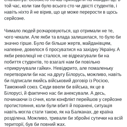
той час, коли там було всього сто чи двісті сту­дентів, і
навіть ніхто й не вірив, що це може перерости в щось
серйозне.
Чимало людей розчаро­вуються, що отримали не те,
чого чекали. Але якби та влада залишилася, то було би
значно гірше. Було би більше жертв, майданівцям,
напевне, дове­лося б просуватися на західну Ук­раїну. А
якби ре­волюції не сталося, не від­реагували би на
побиття сту­дентів, то взагалі нам би по­вільно
«прикручували гайки». Невідкрито, але пома­леньку
перетворили би нас на другу Білорусь, можливо, навіть
би підписали якийсь військовий договір із Росією,
Таможний союз. Сюди ввели би війська, як це в
Білорусі, й фактично нас би анексували. А десь,
починаючи із січня, коли кон­флікт перейшов у серйозне
протистояння, коли були вбиті й поранені, ситуація
навіть могла стати такою, як на Бал­канах, де країна
розділена. Можливо, тривали би збройні сутички на всій
території, був би повний жах.