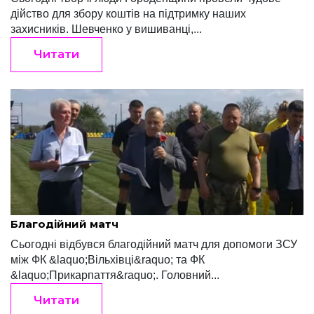
дійство для збору коштів на підтримку наших
захисників. Шевченко у вишиванці,...
Читати
Редакція "Край"
Травень 8, 2022
Благодійний матч
Сьогодні відбувся благодійний матч для допомоги ЗСУ
між ФК &laquo;Вільхівці&raquo; та ФК
&laquo;Прикарпаття&raquo;. Головний...
Читати