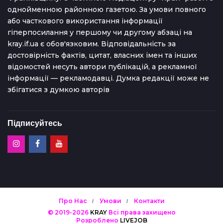
однойменною районною газетою. За умови повного
або часткового використання iнформацiї
гіперпосилання у першому чи другому абзаці на
kray.if.ua є обов'язковим. Відповідальність за
достовірність фактів, цитат, власних імен та інших
відомостей несуть автори публікацій, а рекламної
інформації — рекламодавці. Думка редакцiї може не
збiгатися з думкою авторiв
Підписуйтесь
Про Нас
Умови
Контакти
© 2019-2026
KRAY
Всі права захищено
Розроблено
LIVEJOB