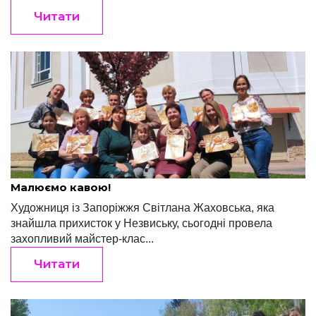
Читати
Редакція "Край"
Травень 6, 2022
Малюємо кавою!
Художниця із Запоріжжя Світлана Жаховська, яка
знайшла прихисток у Незвиську, сьогодні провела
захопливий майстер-клас...
Читати