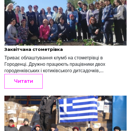
Редакція "Край"
Травень 5, 2022
Заквітчана стометрівка
Триває облаштування клумб на стометрівці в
Городенці. Дружно працюють працівники двох
городенківських і котиківського дитсадочків,...
Читати