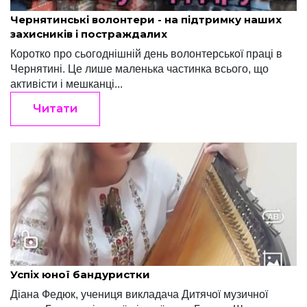
Редакція "Край"
Березень 18, 2022
Чернятинські волонтери - на підтримку наших
захисників і постраждалих
Коротко про сьогоднішній день волонтерської праці в
Чернятині. Це лише маленька частинка всього, що
активісти і мешканці...
Читати
Редакція "Край"
Червень 9, 2022
Успіх юної бандуристки
Діана Федюк, учениця викладача Дитячої музичної