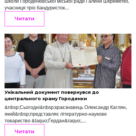
школи Городенківської міської ради Галини Шкреметко,
учасниця тріо бандуристок...
Читати
Редакція "Край"
Червень 1, 2022
Унікальний документ повернувся до
центрального храму Городенки
&nbsp;Сьогодні&nbsp;краєзнавець Олександр Каглян,
який&nbsp;представляє літературно-наукове
товариство &laquo;Ґердан&raquo;,...
Читати