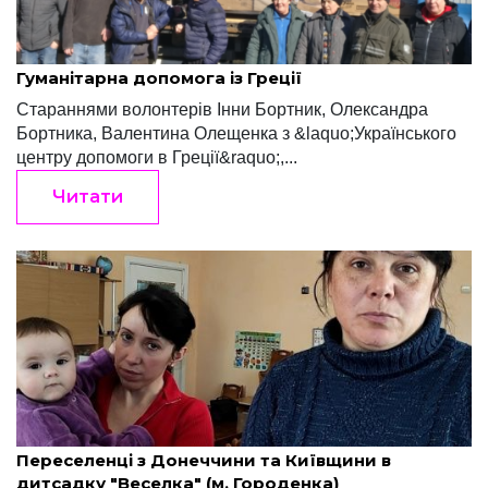
Редакція "Край"
Березень 19, 2022
Гуманітарна допомога із Греції
Стараннями волонтерів Інни Бортник, Олександра
Бортника, Валентина Олещенка з &laquo;Українського
центру допомоги в Греції&raquo;,...
Читати
Редакція "Край"
Березень 17, 2022
Переселенці з Донеччини та Київщини в
дитсадку "Веселка" (м. Городенка)