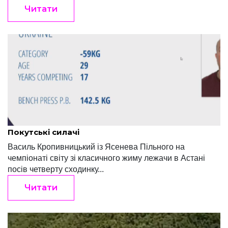
Читати
Редакція "Край"
Травень 29, 2022
Покутські силачі
Василь Кропивницький із Ясенева Пільного на
чемпіонаті світу зі класичного жиму лежачи в Астані
посів четверту сходинку...
Читати