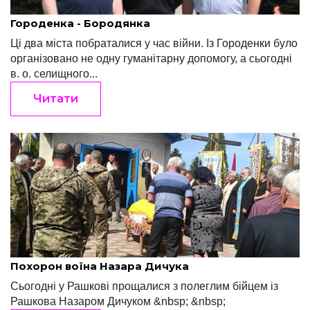
Редакція "Край"
Травень 20, 2022
Городенка - Бородянка
Ці два міста побраталися у час війни. Із Городенки було
організовано не одну гуманітарну допомогу, а сьогодні
в. о. селищного...
Читати
Редакція "Край"
Травень 11, 2022
Похорон воїна Назара Дичука
Сьогодні у Рашкові прощалися з полеглим бійцем із
Рашкова Назаром Дичуком &nbsp; &nbsp;