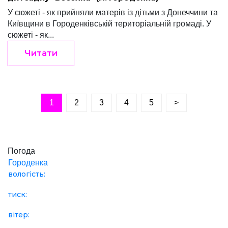
У сюжеті - як прийняли матерів із дітьми з Донеччини та
Київщини в Городенківській територіальній громаді. У
сюжеті - як...
Читати
1
2
3
4
5
>
Погода
Городенка
вологість:
тиск:
вітер: