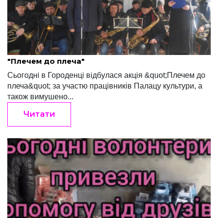
Редакція "Край"
Березень 27, 2022
"Плечем до плеча"
Сьогодні в Городенці відбулася акція &quot;Плечем до
плеча&quot; за участю працівників Палацу культури, а
також вимушено...
Читати