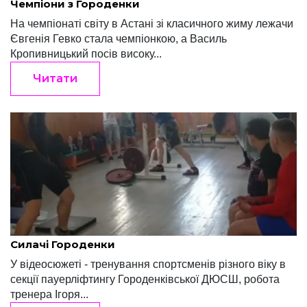
Чемпіони з Городенки
На чемпіонаті світу в Астані зі класичного жиму лежачи
Євгенія Гевко стала чемпіонкою, а Василь
Кропивницький посів високу...
Читати
Редакція "Край"
Червень 8, 2022
Силачі Городенки
У відеосюжеті - тренування спортсменів різного віку в
секції пауерліфтингу Городенківської ДЮСШ, робота
тренера Ігоря...