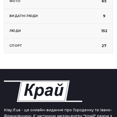
65
ФОТО
9
ВИДАТНІ ЛЮДИ
152
ЛЮДИ
27
СПОРТ
Kray.if.ua - це онлайн-видання про Городенку та Івано-
Франківщину. Є частиною медіацентру "Край" разом з