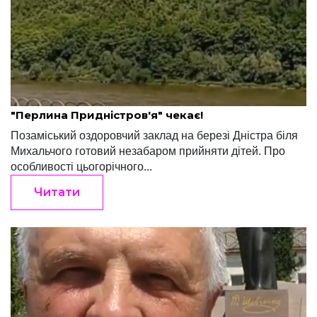
Редакція "Край"
Травень 24, 2022
"Перлина Придністров'я" чекає!
Позаміський оздоровчий заклад на березі Дністра біля
Михальчого готовий незабаром прийняти дітей. Про
особливості цьогорічного...
Читати