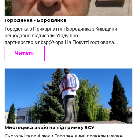
Редакція "Край"
Травень 21, 2022
Городенка - Бородянка
Городенка з Прикарпаття і Бородянка з Київщини
нещодавно підписали Угоду про
партнерство.&nbsp;Учора На Покутті гостювала...
Читати
Редакція "Край"
Травень 19, 2022
Мистецька акція на підтримку ЗСУ
Сьогодні творчі люди Городенщини провели чудове