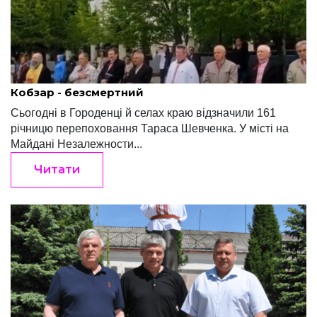
Редакція "Край"
Травень 22, 2022
Кобзар - безсмертний
Сьогодні в Городенці й селах краю відзначили 161
річницю перепоховання Тараса Шевченка. У місті на
Майдані Незалежности...
Читати