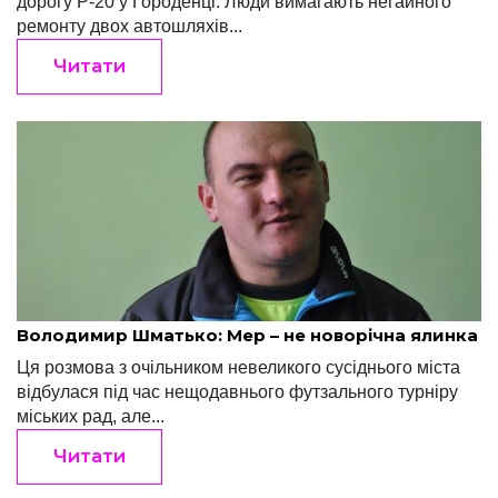
дорогу Р-20 у Городенці. Люди вимагають негайного
ремонту двох автошляхів...
Читати
Ігор Терлецький
Серпень 28, 2019
Володимир Шматько: Мер – не новорічна ялинка
Ця розмова з очільником невеликого сусід­нього міста
відбулася під час нещодавнього футзального турніру
міських рад, але...
Читати