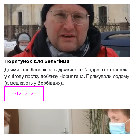
Ігор Терлецький
Лютий 17, 2021
Порятунок для бельгійця
Днями Іван Ковелієрс із дружиною Сандрою потрапили
у снігову пастку поблизу Чернятина. Прямували додому
(а мешкають у Вербівцях)...
Читати