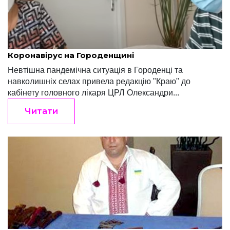
Ігор Терлецький
Серпень 5, 2020
Коронавірус на Городенщині
Невтішна пандемічна ситуація в Городенці та
навколишніх селах привела редакцію "Краю" до
кабінету головного лікаря ЦРЛ Олександри...
Читати
Ігор Терлецький
Липень 31, 2019