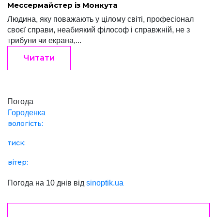
Мессермайстер із Монкута
Людина, яку пова­жа­ють у цілому світі, про­фесіо­нал
своєї справи, неабиякий філософ і справжній, не з
трибуни чи екрана,...
Читати
Погода
Городенка
вологість:
тиск:
вітер:
Погода на 10 днів від
sinoptik.ua