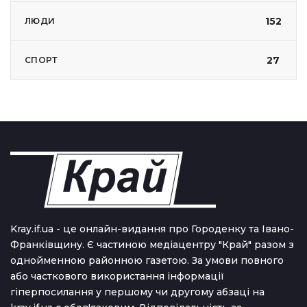
152
ЛЮДИ
27
СПОРТ
Kray.if.ua - це онлайн-видання про Городенку та Івано-
Франківщину. Є частиною медіацентру "Край" разом з
однойменною районною газетою. За умови повного
або часткового використання iнформацiї
гіперпосилання у першому чи другому абзаці на